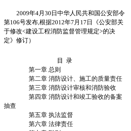
2009
年
4
月
30
日中华人民共和国公安部令
第
106
号发布
,
根据
2012
年
7
月
17
日《公安部关
于修改
<
建设工程消防监督管理规定
>
的决
定》修订）
目 录
第一章
总则
第二章
消防设计、施工的质量责任
第三章
消防设计审核和消防验收
第四章
消防设计和竣工验收的备案
抽查
第五章
执法监督
第六章
法律责任